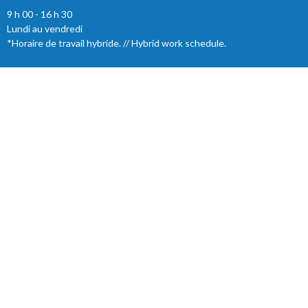
9 h 00 - 16 h 30
Lundi au vendredi
*Horaire de travail hybride. // Hybrid work schedule.
Menu
Accueil
Nos ministères
Trouver une Église
Nouvelles
Ressources
À propos
Événements
Articles
Événements
About
À propos